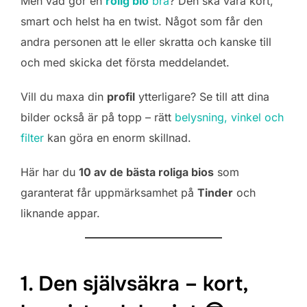
Men vad gör en
rolig bio
bra
? Den ska vara kort,
smart och helst ha en twist. Något som får den
andra personen att le eller skratta och kanske till
och med skicka det första meddelandet.
Vill du maxa din
profil
ytterligare? Se till att dina
bilder också är på topp – rätt
belysning, vinkel och
filter
kan göra en enorm skillnad.
Här har du
10 av de bästa roliga bios
som
garanterat får uppmärksamhet på
Tinder
och
liknande appar.
1. Den självsäkra – kort,