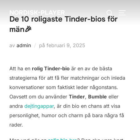
Hoppa
Sök
NORDISK-PLAYER
till
SLÅ PÅ
De 10 roligaste Tinder-bios för
efter:
innehåll
män🎉
Publicerat
av
admin
på
februari 9, 2025
den
Att ha en
rolig Tinder-bio
är en av de bästa
strategierna för att få fler matchningar och inleda
konversationer som faktiskt leder någonstans.
Oavsett om du använder
Tinder
,
Bumble
eller
andra
dejtingappar
, är din bio en chans att visa
personlighet, humor och charm på bara några få
rader.