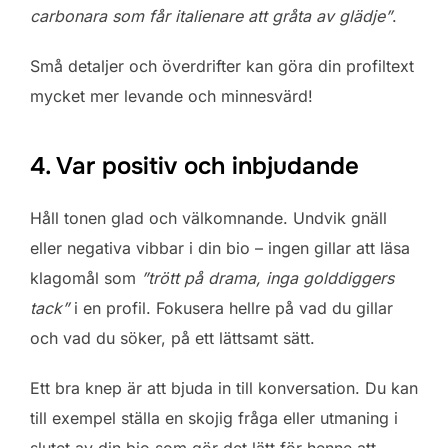
carbonara som får italienare att gråta av glädje”
.
Små detaljer och överdrifter kan göra din profiltext
mycket mer levande och minnesvärd!
4. Var positiv och inbjudande
Håll tonen glad och välkomnande. Undvik gnäll
eller negativa vibbar i din bio – ingen gillar att läsa
klagomål som
”trött på drama, inga golddiggers
tack”
i en profil. Fokusera hellre på vad du gillar
och vad du söker, på ett lättsamt sätt.
Ett bra knep är att bjuda in till konversation. Du kan
till exempel ställa en skojig fråga eller utmaning i
slutet av din bio som gör det lätt för henne att