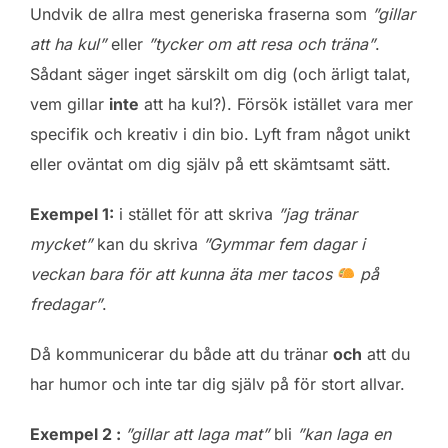
Undvik de allra mest generiska fraserna som
”gillar
att ha kul”
eller
”tycker om att resa och träna”
.
Sådant säger inget särskilt om dig (och ärligt talat,
vem gillar
inte
att ha kul?). Försök istället vara mer
specifik och kreativ i din bio. Lyft fram något unikt
eller oväntat om dig själv på ett skämtsamt sätt.
Exempel 1:
i stället för att skriva
”jag tränar
mycket”
kan du skriva
”Gymmar fem dagar i
veckan bara för att kunna äta mer tacos
på
fredagar”
.
Då kommunicerar du både att du tränar
och
att du
har humor och inte tar dig själv på för stort allvar.
Exempel 2 :
”gillar att laga mat”
bli
”kan laga en