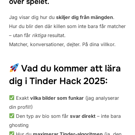
över spelet.
Jag visar dig hur du
skiljer dig från mängden
.
Hur du blir den där killen som inte bara får matcher
– utan får
riktiga
resultat.
Matcher, konversationer, dejter. På dina villkor.
Vad du kommer att lära
dig i Tinder Hack 2025:
Exakt
vilka bilder som funkar
(jag analyserar
din profil!)
Den typ av bio som får
svar direkt
– inte bara
ghosting
Hur du
maximerar Tinder-algoritmen
(ja, den