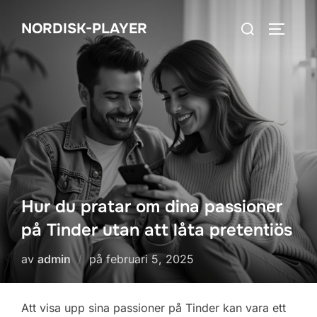
Hoppa
Sök
NORDISK-PLAYER
till
SLÅ PÅ
efter:
innehåll
Hur du pratar om dina passioner
på Tinder utan att låta pretentiös
Publicerat
av
admin
på
februari 5, 2025
den
Att visa upp sina passioner på Tinder kan vara ett