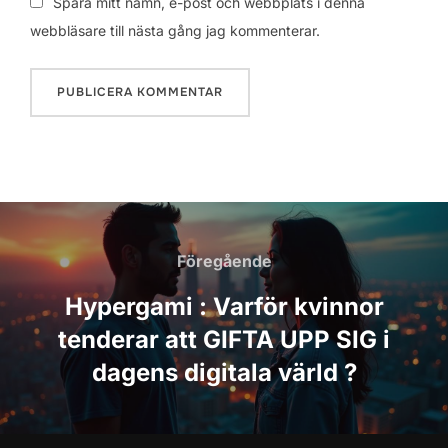
Spara mitt namn, e-post och webbplats i denna
webbläsare till nästa gång jag kommenterar.
Inläggsnavigering
Föregående
Föregående
Hypergami : Varför kvinnor
tenderar att GIFTA UPP SIG i
dagens digitala värld ?