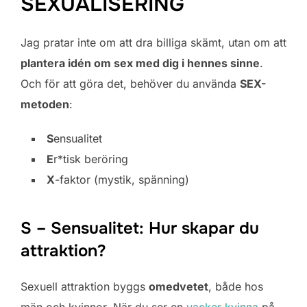
SEXUALISERING
Jag pratar inte om att dra billiga skämt, utan om att
plantera idén om sex med dig i hennes sinne
.
Och för att göra det, behöver du använda
SEX-
metoden
:
S
ensualitet
E
r*tisk beröring
X
-faktor (mystik, spänning)
S – Sensualitet: Hur skapar du
attraktion?
Sexuell attraktion byggs
omedvetet
, både hos
män och kvinnor. När du ser en
vacker kvinna
på