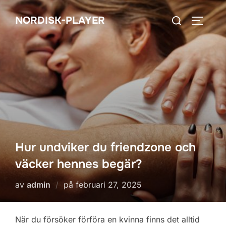
Hoppa
Sök
NORDISK-PLAYER
till
SLÅ PÅ
efter:
innehåll
Hur undviker du friendzone och
väcker hennes begär?
Publicerat
av
admin
på
februari 27, 2025
den
När du försöker förföra en kvinna finns det alltid