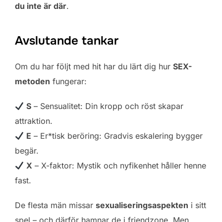
du inte är där
.
Avslutande tankar
Om du har följt med hit har du lärt dig hur
SEX-
metoden
fungerar:
S
– Sensualitet: Din kropp och röst skapar
attraktion.
E
– Er*tisk beröring: Gradvis eskalering bygger
begär.
X
– X-faktor: Mystik och nyfikenhet håller henne
fast.
De flesta män missar
sexualiseringsaspekten
i sitt
spel – och därför hamnar de i friendzone. Men