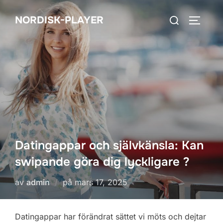
Hoppa
Sök
NORDISK-PLAYER
till
SLÅ PÅ
efter:
innehåll
Datingappar och självkänsla: Kan
swipande göra dig lyckligare ?
Publicerat
av
admin
på
mars 17, 2025
den
Datingappar har förändrat sättet vi möts och dejtar