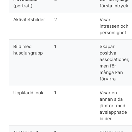
(porträtt)
första intryck
Aktivitetsbilder
2
Visar
intressen och
personlighet
Bild med
1
Skapar
husdjur/grupp
positiva
associationer,
men för
många kan
förvirra
Uppklädd look
1
Visar en
annan sida
jämfört med
avslappnade
bilder