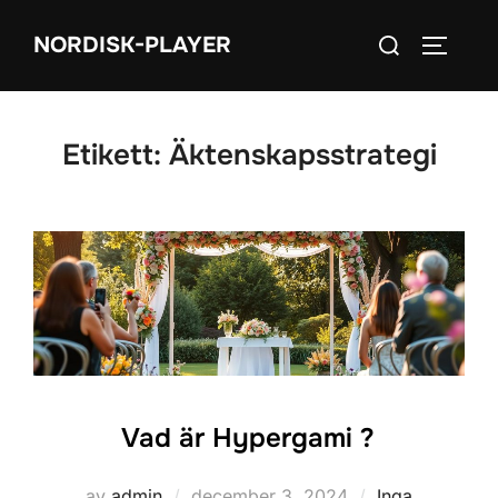
Hoppa
Sök
NORDISK-PLAYER
till
SLÅ PÅ
efter:
innehåll
Etikett:
Äktenskapsstrategi
Vad är Hypergami ?
Publicerat
av
admin
december 3, 2024
Inga