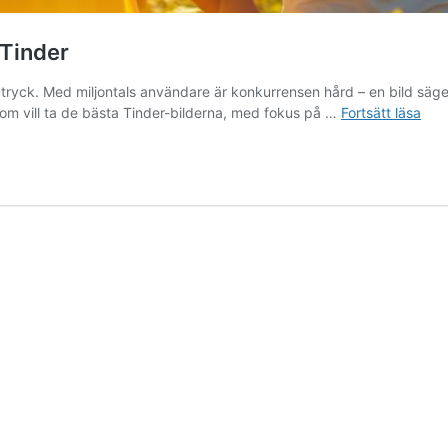
 Tinder
ntryck. Med miljontals användare​ är konkurrensen hård – en bild säg
Så
som vill ta de bästa Tinder-bilderna, med fokus på …
Fortsätt läsa
tar
du
som
man
de
bäs
bild
till
Tind