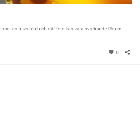
er mer än tusen ord och rätt foto kan vara avgörande för om
kommenta
0
ta
erna
er